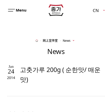
JJONGGA
CN
메
뉴
열
기
网上宣传室
News
Home
News
Jan
고춧가루 200g ( 순한맛/ 매운
24
맛)
2014