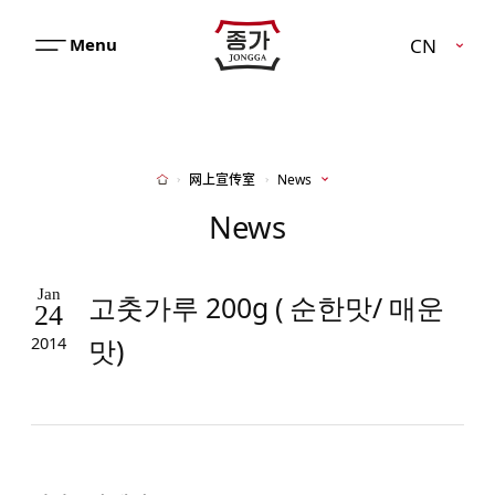
JJONGGA
CN
메
뉴
열
기
网上宣传室
News
Home
News
Jan
고춧가루 200g ( 순한맛/ 매운
24
맛)
2014