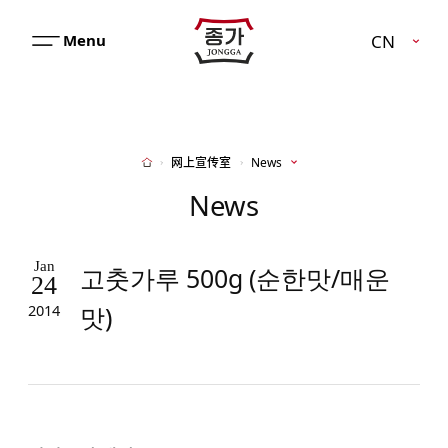
JJONGGA
CN
메
뉴
열
기
网上宣传室
News
Home
News
Jan
고춧가루 500g (순한맛/매운
24
맛)
2014