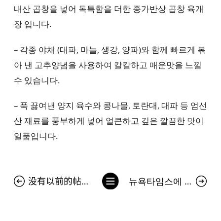
내산 곱창을 넣어 독특함을 더한 종가반상 곱창 육개
장 입니다.
– 각종 야채 (대파, 마늘, 생강, 양파)와 함께 빠르게 볶
아 낸 고추양념을 사용하여 칼칼하고 매운맛을 느낄
수 있습니다.
– 푹 끓여낸 양지 육수와 콩나물, 토란대, 대파 등 엄선
산 재료를 풍부하게 넣어 얼큰하고 깊은 깔끔한 맛이
일품입니다.
列
没有以前的帖子。
뉴욕타임스에 등장한 김치 광고…서경덕 "中 김치 공정에 팩트로 대응"
表