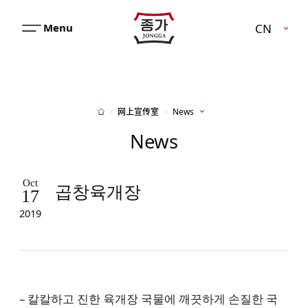
JJONGGA
CN
메
뉴
열
기
网上宣传室
News
Home
News
Oct
곱창육개장
17
2019
– 칼칼하고 진한 육개장 국물에 깨끗하게 손질한 국