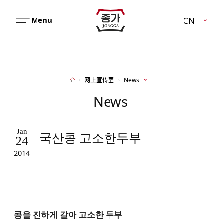
JJONGGA
CN
메
뉴
열
기
网上宣传室
News
Home
News
Jan
국산콩 고소한두부
24
2014
콩을 진하게 갈아 고소한 두부