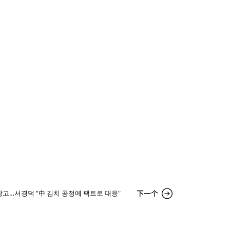
下一个
고…서경덕 "中 김치 공정에 팩트로 대응"