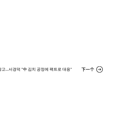
下一个
고…서경덕 "中 김치 공정에 팩트로 대응"