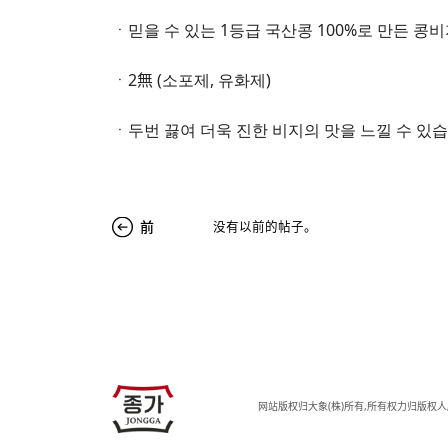
ㆍ믿을 수 있는 1등급 국산콩 100%로 만든 콩
ㆍ2無 (소포제, 유화제)
ㆍ두번 끓여 더욱 진한 비지의 맛을 느낄 수 있습
前
没有以前的帖子。
JJONGGA
网站版权归大象(株)所有,所有权力归版权