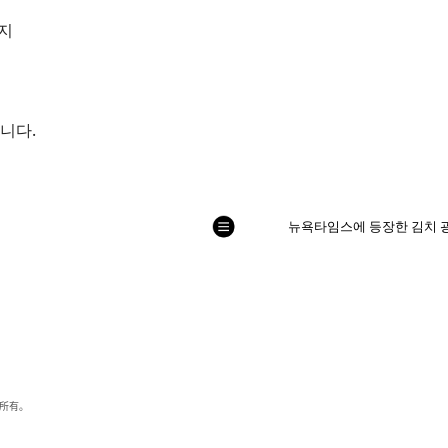
비지
니다.
列
뉴욕타임스에 등장한 김치 광
表
人所有。