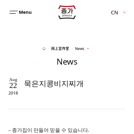
JJONGGA
CN
메
뉴
열
기
网上宣传室
News
Home
News
Aug
묵은지콩비지찌개
22
2018
– 종가집이 만들어 믿을 수 있습니다.