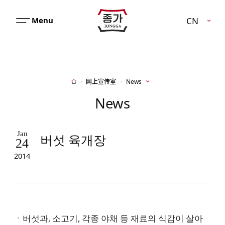
JJONGGA
CN
메
뉴
열
기
网上宣传室
News
Home
News
Jan
버섯 육개장
24
2014
ㆍ버섯과, 소고기, 각종 야채 등 재료의 식감이 살아