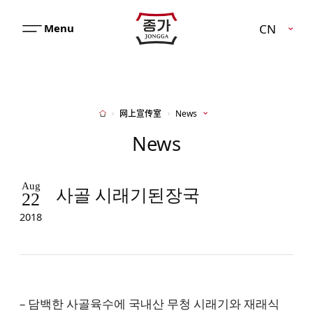
JJONGGA
CN
메
뉴
열
기
网上宣传室
News
Home
News
Aug
사골 시래기된장국
22
2018
– 담백한 사골육수에 국내산 무청 시래기와 재래식