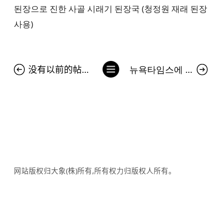
된장으로 진한 사골 시래기 된장국 (청정원 재래 된장
사용)
列
没有以前的帖子。
뉴욕타임스에 등장한 김치 광고…서경덕 "中 김치 공정에 팩트로 대응"
表
网站版权归大象(株)所有,所有权力归版权人所有。