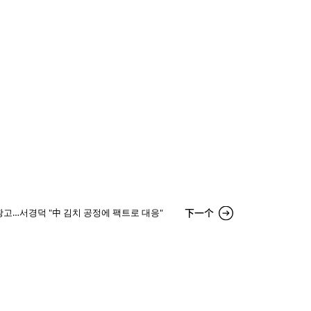
下一个
고…서경덕 "中 김치 공정에 팩트로 대응"