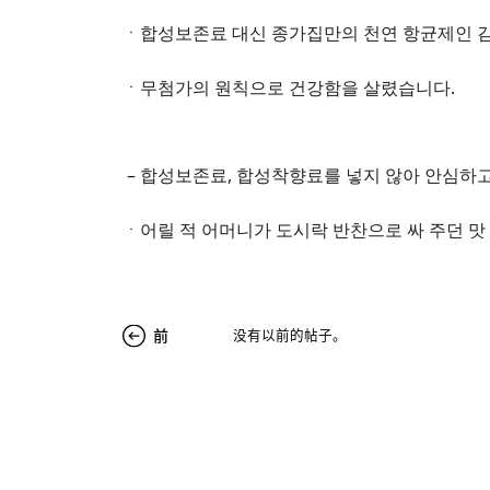
ㆍ합성보존료 대신 종가집만의 천연 항균제인 김
ㆍ무첨가의 원칙으로 건강함을 살렸습니다.
– 합성보존료, 합성착향료를 넣지 않아 안심하고
ㆍ어릴 적 어머니가 도시락 반찬으로 싸 주던 맛
前
没有以前的帖子。