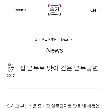
JJONGGA
CN
메
뉴
열
기
网上宣传室
News
Home
News
Sep
집 열무로 맛이 깊은 열무냉면
07
2017
연하고 부드러운 종가집 열무김치로 맛을 낸 제품입