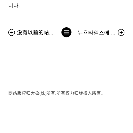
니다.
列
没有以前的帖子。
뉴욕타임스에 등장한 김치 광고…서경덕 "中 김치 공정에 팩트로 대응"
表
网站版权归大象(株)所有,所有权力归版权人所有。