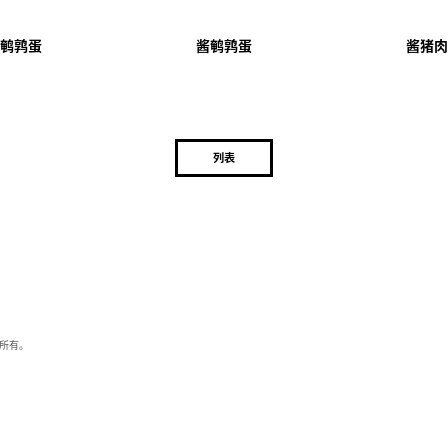
鹌鹑蛋
酱鹌鹑蛋
酱猪肉
列表
人所有。