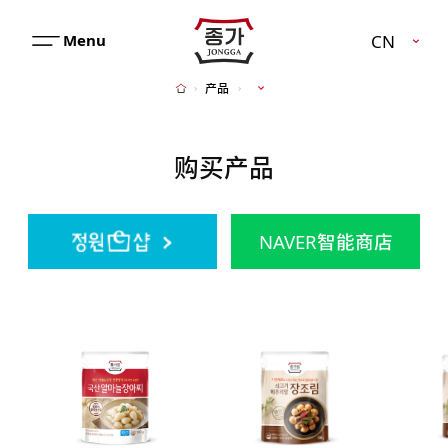
JJONGGA
CN
메
뉴
产品
Home
열
기
购买产品
NAVER智能商店