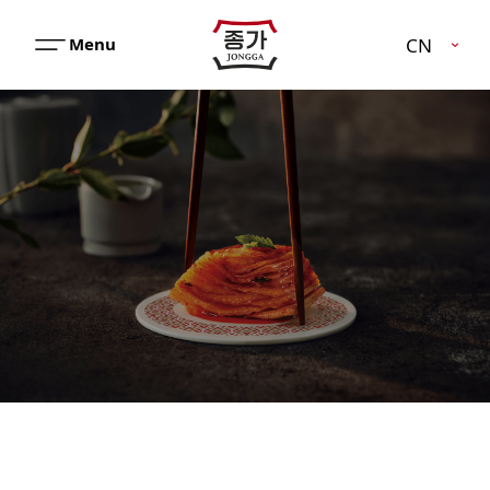
JJONGGA
CN
메
뉴
열
기