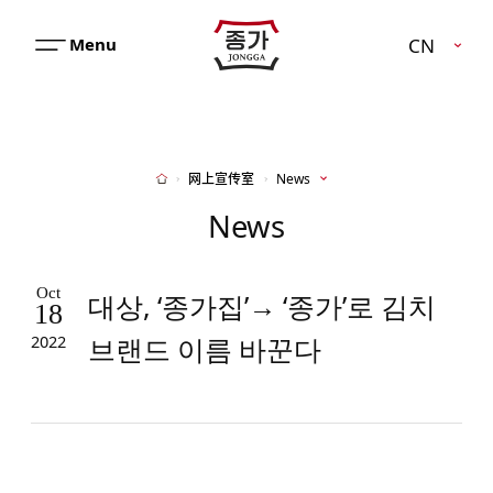
JJONGGA
CN
메
뉴
열
기
网上宣传室
News
Home
News
Oct
대상, ‘종가집’→ ‘종가’로 김치
18
브랜드 이름 바꾼다
2022