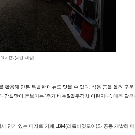
‘호시존’. [사진=대상]
를 활용해 만든 특별한 메뉴도 맛볼 수 있다. 식용 금을 올려 구
 감칠맛이 돋보이는 ‘종가 배추&열무김치 아란치니’, 매콤 달콤한
 인기 있는 디저트 카페 LBM(리틀바잇모어)와 공동 개발해 