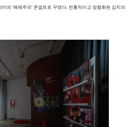
의미의 ‘해체주의’ 콘셉트로 꾸몄다. 전통적이고 정형화된 김치