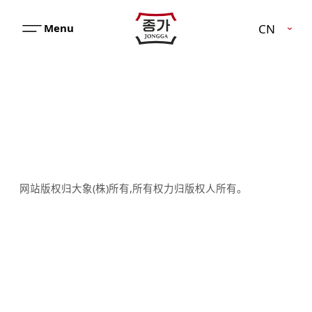
JJONGGA
CN
메
뉴
열
기
网站版权归大象(株)所有,所有权力归版权人所有。