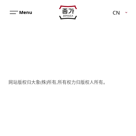
JJONGGA
CN
메
뉴
열
기
网站版权归大象(株)所有,所有权力归版权人所有。